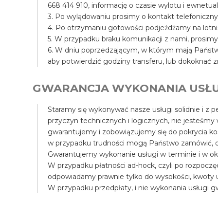
668 414 910, informację o czasie wylotu i ewnet
3. Po wylądowaniu prosimy o kontakt telefoniczny
4. Po otrzymaniu gotowości podjeżdżamy na lotni
5. W przypadku braku komunikacji z nami, prosim
6. W dniu poprzedzającym, w którym mają Państwo
aby potwierdzić godziny transferu, lub dokoknać z
GWARANCJA WYKONANIA USŁU
Staramy się wykonywać nasze usługi solidnie i z pe
przyczyn technicznych i logicznych, nie jesteśmy
gwarantujemy i zobowiązujemy się do pokrycia k
w przypadku trudności mogą Państwo zamówić, d
Gwarantujemy wykonanie usługi w terminie i w ok
W przypadku płatności ad-hock, czyli po rozpocz
odpowiadamy prawnie tylko do wysokości, kwoty us
W przypadku przedpłaty, i nie wykonania usługi 
większych kosztów, pokryjemy różnicę, np. mogą