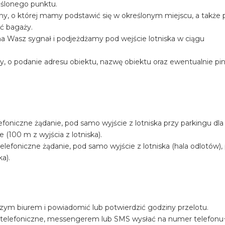
eślonego punktu.
iny, o której mamy podstawić się w określonym miejscu, a także
ość bagaży.
a Wasz sygnał i podjeżdżamy pod wejście lotniska w ciągu
y, o podanie adresu obiektu, nazwę obiektu oraz ewentualnie pi
foniczne żądanie, pod samo wyjście z lotniska przy parkingu dla
100 m z wyjścia z lotniska).
efoniczne żądanie, pod samo wyjście z lotniska (hala odlotów), 
ka).
szym biurem i powiadomić lub potwierdzić godziny przelotu.
 telefoniczne, messengerem lub SMS wysłać na numer telefon