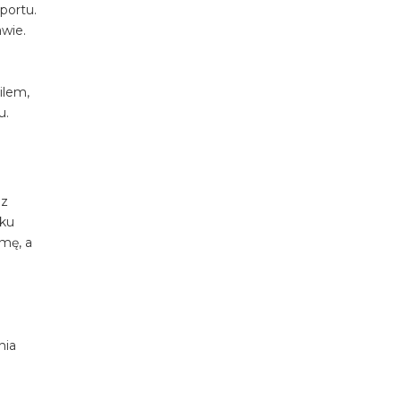
portu.
awie.
ilem,
u.
 z
dku
mę, a
nia