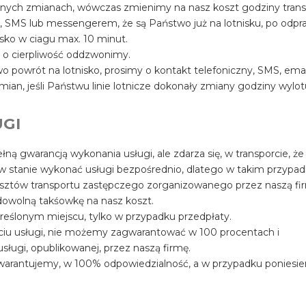
ualnych zmianach, wówczas zmienimy na nasz koszt godziny trans
, SMS lub messengerem, że są Państwo już na lotnisku, po odpr
sko w ciagu max. 10 minut.
y o cierpliwość oddzwonimy.
 powrót na lotnisko, prosimy o kontakt telefoniczny, SMS, ema
mian, jeśli Państwu linie lotnicze dokonały zmiany godziny wylot
GI
łną gwarancją wykonania usługi, ale zdarza się, w transporcie, że
 w stanie wykonać usługi bezpośrednio, dlatego w takim przypa
osztów transportu zastępczego zorganizowanego przez naszą fir
owolną takśowkę na nasz koszt.
reślonym miejscu, tylko w przypadku przedpłaty.
ęciu usługi, nie możemy zagwarantować w 100 procentach i
ługi, opublikowanej, przez naszą firmę.
gwarantujemy, w 100% odpowiedzialność, a w przypadku poniesie
 Państwo na nasz koszt zamówić droższą takśówkę.