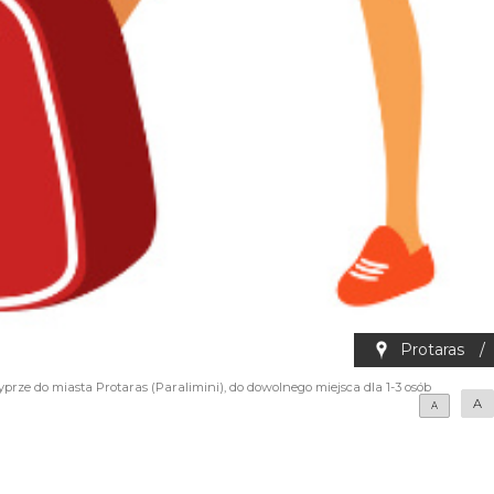
Protaras
/
yprze do miasta Protaras (Paralimini), do dowolnego miejsca dla 1-3 osób
A
A