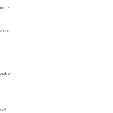
 podać
nezkę
piętro
u+48