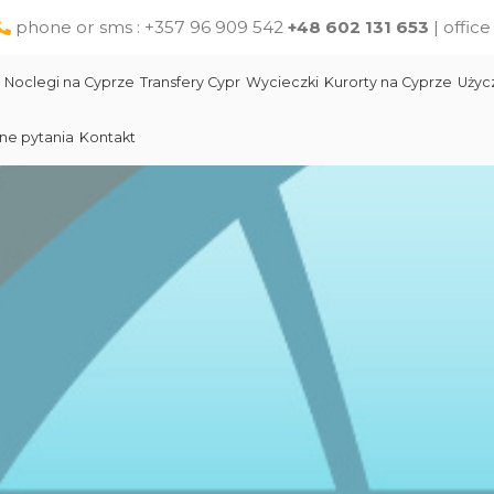
phone or sms : +357 96 909 542
+48 602 131 653
| offic
Noclegi na Cyprze
Transfery Cypr
Wycieczki
Kurorty na Cyprze
Użyc
ne pytania
Kontakt
Larnaka
Słynni ludzie Cypru
Wycieczki jednodniowe na Cyprze z Pafos
Skała Afodyty
Limassol
Restauracje na Cyprze
Wycieczki z Larnaki
Lara Beach Plaża
Pomoc na Cyprze dla polskich turystów
Wycieczki z Protaras
Lokalne produkty na Cyprze
Cypr Atrakcje
Cypr - Państwo
Skała Afodyty