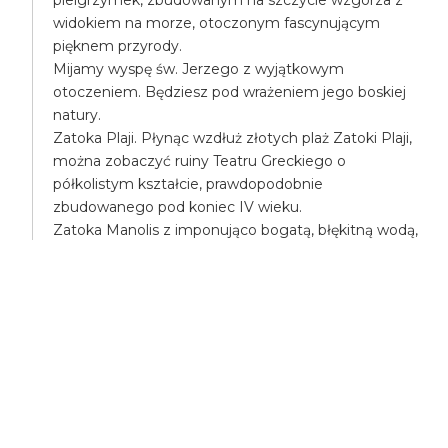
widokiem na morze, otoczonym fascynującym
pięknem przyrody.
Mijamy wyspę św. Jerzego z wyjątkowym
otoczeniem. Będziesz pod wrażeniem jego boskiej
natury.
Zatoka Plaji. Płynąc wzdłuż złotych plaż Zatoki Plaji,
można zobaczyć ruiny Teatru Greckiego o
półkolistym kształcie, prawdopodobnie
zbudowanego pod koniec IV wieku.
Zatoka Manolis z imponująco bogatą, błękitną wodą,
otoczona wystającymi formacjami skalnymi, słynie z
morskich jaskiń. Miejsce docelowe Błękitna Laguna
(Chamili). Wyspa Chamili, lepiej znana jako Błękitna
Laguna, słynie z czystych, krystalicznie czystych
wód. Tutaj masz wystarczająco dużo czasu na
pływanie, relaks i cieszenie się śródziemnomorskim
słońcem oraz dziewiczym pięknem okolicy. Dzieci i
dorośli również mogą się świetnie bawić na naszej
zjeżdżalni! jedyny dostępny w Latchi!