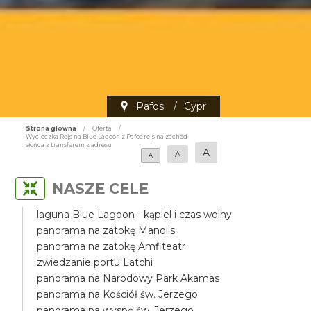
Pafos
/
Cypr
Strona główna
/
Oferta
/
Wycieczka Rejs na Blue Lagoon z Pafos rejs na zachód
słońca z transferem z adresu
A
A
A
NASZE CELE
laguna Blue Lagoon - kąpiel i czas wolny
panorama na zatokę Manolis
panorama na zatokę Amfiteatr
zwiedzanie portu Latchi
panorama na Narodowy Park Akamas
panorama na Kościół św. Jerzego
panorama na wyspę św. Jerzego