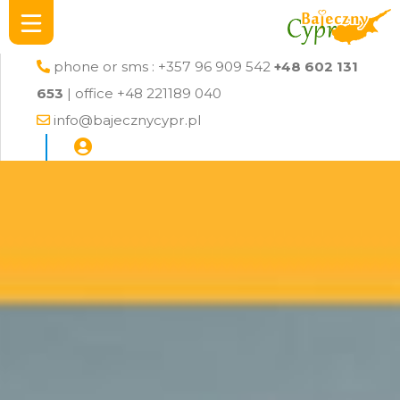
phone or sms : +357 96 909 542
+48 602 131
653
| office +48 221189 040
info@bajecznycypr.pl