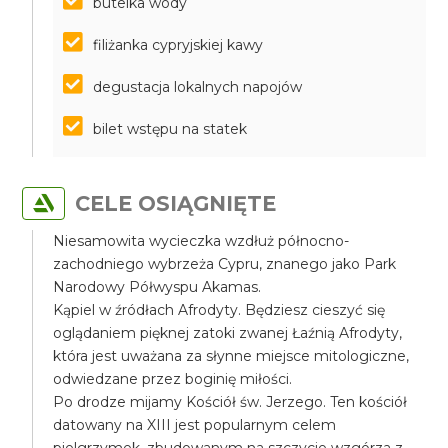
butelka wody
filiżanka cypryjskiej kawy
degustacja lokalnych napojów
bilet wstępu na statek
CELE OSIĄGNIĘTE
Niesamowita wycieczka wzdłuż północno-
zachodniego wybrzeża Cypru, znanego jako Park
Narodowy Półwyspu Akamas.
Kąpiel w źródłach Afrodyty. Będziesz cieszyć się
oglądaniem pięknej zatoki zwanej Łaźnią Afrodyty,
która jest uważana za słynne miejsce mitologiczne,
odwiedzane przez boginię miłości.
Po drodze mijamy Kościół św. Jerzego. Ten kościół
datowany na XIII jest popularnym celem
pielgrzymek, zbudowanym na szczycie wzgórza z